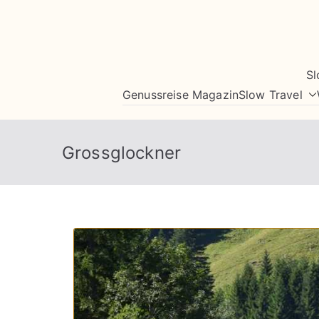
Zum
Inhalt
springen
Sl
Genussreise Magazin
Slow Travel
Grossglockner