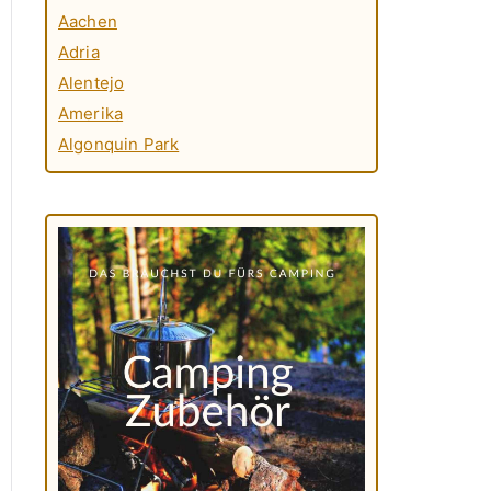
Aachen
Adria
Alentejo
Amerika
Algonquin Park