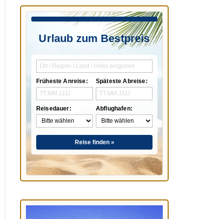
Urlaub zum Bestpreis
Früheste Anreise:
Späteste Abreise:
Reisedauer:
Abflughafen:
Reise finden »