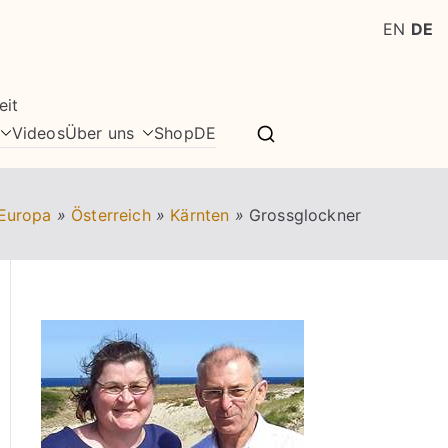
EN
DE
eit
Videos
Über uns
Shop
DE
Europa
»
Österreich
»
Kärnten
»
Grossglockner