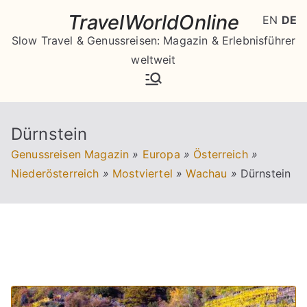
Zum
TravelWorldOnline
EN
DE
Inhalt
Slow Travel & Genussreisen: Magazin & Erlebnisführer
springen
weltweit
Dürnstein
Genussreisen Magazin
»
Europa
»
Österreich
»
Niederösterreich
»
Mostviertel
»
Wachau
»
Dürnstein