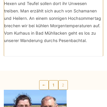
Hexen und Teufel sollen dort ihr Unwesen
treiben. Man erzählt sich auch von Schamanen
und Heilern. An einem sonnigen Hochsommertag
brechen wir bei kühlen Morgentemperaturen auf.
Vom Kurhaus in Bad Mühllacken geht es los zu
unserer Wanderung durchs Pesenbachtal.
Seitennummerierung
1
2
der
Beiträge