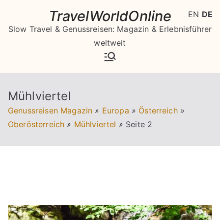
Zum
TravelWorldOnline
EN
DE
Inhalt
Slow Travel & Genussreisen: Magazin & Erlebnisführer
springen
weltweit
Mühlviertel
Genussreisen Magazin
»
Europa
»
Österreich
»
Oberösterreich
»
Mühlviertel
»
Seite 2