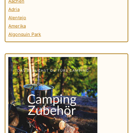
Aachen
Adria
Alentejo
Amerika
Algonquin Park