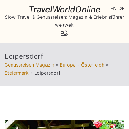
Zum
TravelWorldOnline
EN
DE
Inhalt
Slow Travel & Genussreisen: Magazin & Erlebnisführer
springen
weltweit
Loipersdorf
Genussreisen Magazin
»
Europa
»
Österreich
»
Steiermark
»
Loipersdorf