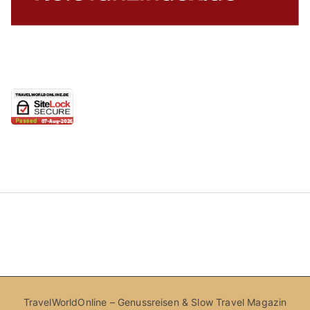
TravelWorldOnline – Genussreisen & Slow Travel Magazin