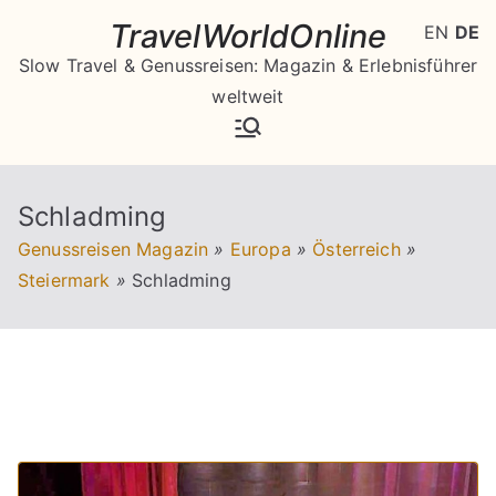
Zum
TravelWorldOnline
EN
DE
Inhalt
Slow Travel & Genussreisen: Magazin & Erlebnisführer
springen
weltweit
Schladming
Genussreisen Magazin
»
Europa
»
Österreich
»
Steiermark
»
Schladming