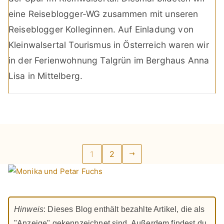
eine Reiseblogger-WG zusammen mit unseren
Reiseblogger Kolleginnen. Auf Einladung von
Kleinwalsertal Tourismus in Österreich waren wir
in der Ferienwohnung Talgrün im Berghaus Anna
Lisa in Mittelberg.
Seitennummerierung
1
2
der
Beiträge
Hinweis
: Dieses Blog enthält bezahlte Artikel, die als
"Anzeige" gekennzeichnet sind. Außerdem findest du