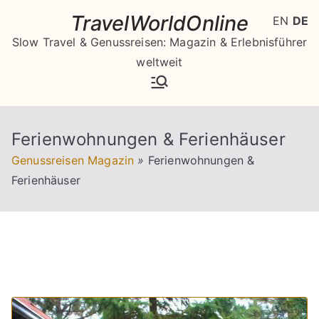
Zum
TravelWorldOnline
EN
DE
Inhalt
Slow Travel & Genussreisen: Magazin & Erlebnisführer
springen
weltweit
Ferienwohnungen & Ferienhäuser
Genussreisen Magazin
»
Ferienwohnungen &
Ferienhäuser