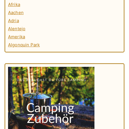
Afrika
Aachen
Adria
Alentejo
Amerika
Algonquin Park