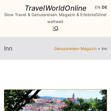
Zum
TravelWorldOnline
EN
DE
Inhalt
Slow Travel & Genussreisen: Magazin & Erlebnisführer
springen
weltweit
Inn
Genussreisen Magazin
»
Inn