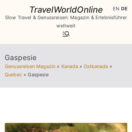
Zum
TravelWorldOnline
EN
DE
Inhalt
Slow Travel & Genussreisen: Magazin & Erlebnisführer
springen
weltweit
Gaspesie
Genussreisen Magazin
»
Kanada
»
Ostkanada
»
Quebec
»
Gaspesie