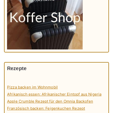
Rezepte
Pizza backen im Wohnmobil
Afrikanisch essen: Afrikanischer Eintopf aus Nigeria
Apple Crumble Rezept für den Omnia Backofen
Französisch backen: Feigenkuchen Rezept