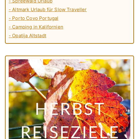
- Spreewald Urlaub
- Altmark Urlaub für Slow Traveller
- Porto Covo Portugal
- Camping in Kalifornien
- Opatija Altstadt