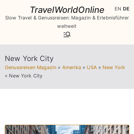
Zum
TravelWorldOnline
EN
DE
Inhalt
Slow Travel & Genussreisen: Magazin & Erlebnisführer
springen
weltweit
New York City
Genussreisen Magazin
»
Amerika
»
USA
»
New York
»
New York City