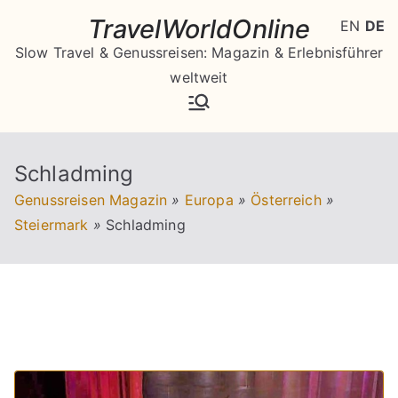
Zum
TravelWorldOnline
EN
DE
Inhalt
Slow Travel & Genussreisen: Magazin & Erlebnisführer
springen
weltweit
Schladming
Genussreisen Magazin
»
Europa
»
Österreich
»
Steiermark
»
Schladming