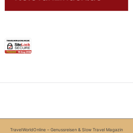
TravelWorldOnline – Genussreisen & Slow Travel Magazin