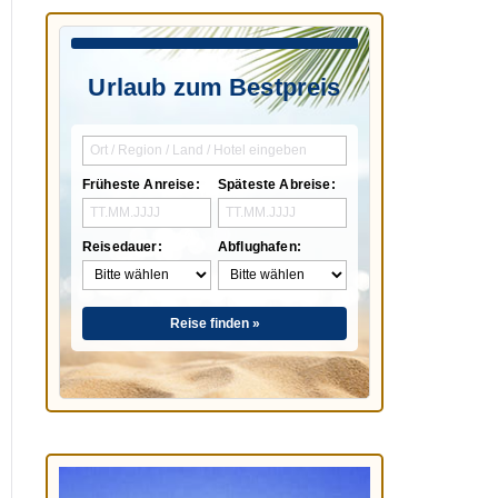
Urlaub zum Bestpreis
Früheste Anreise:
Späteste Abreise:
Reisedauer:
Abflughafen:
Reise finden »