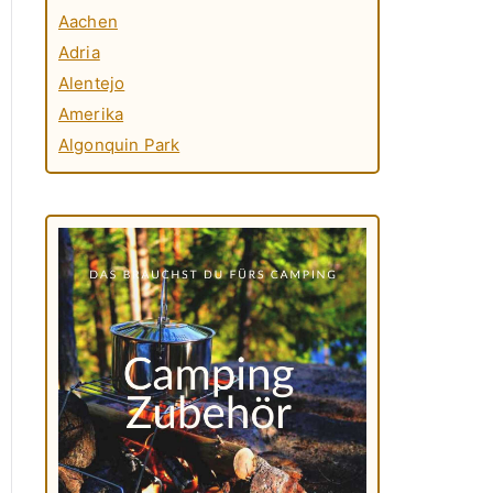
Aachen
Adria
Alentejo
Amerika
Algonquin Park