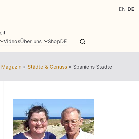
EN
DE
eit
Videos
Über uns
Shop
DE
n Magazin
»
Städte & Genuss
»
Spaniens Städte