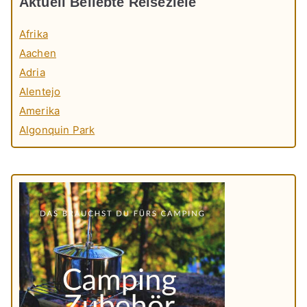
Aktuell Beliebte Reiseziele
Afrika
Aachen
Adria
Alentejo
Amerika
Algonquin Park