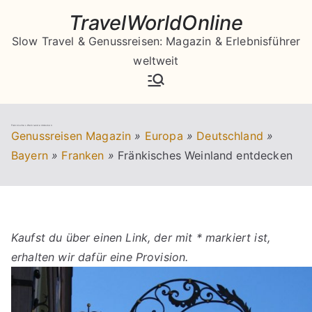
Zum
TravelWorldOnline
Inhalt
Slow Travel & Genussreisen: Magazin & Erlebnisführer
springen
weltweit
Fränkisches Weinland entdecken
Genussreisen Magazin
»
Europa
»
Deutschland
»
Bayern
»
Franken
»
Fränkisches Weinland entdecken
Kaufst du über einen Link, der mit * markiert ist,
erhalten wir dafür eine Provision.