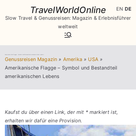
Zum
TravelWorldOnline
EN
DE
Inhalt
Slow Travel & Genussreisen: Magazin & Erlebnisführer
springen
weltweit
Amerikanische Flagge – Symbol und Bestandteil amerikanischen Lebens
Genussreisen Magazin
»
Amerika
»
USA
»
Amerikanische Flagge – Symbol und Bestandteil
amerikanischen Lebens
Kaufst du über einen Link, der mit * markiert ist,
erhalten wir dafür eine Provision.