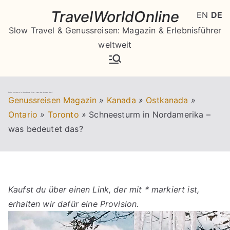
Zum
TravelWorldOnline
EN
DE
Inhalt
Slow Travel & Genussreisen: Magazin & Erlebnisführer
springen
weltweit
Schneesturm in Nordamerika – was bedeutet das?
Genussreisen Magazin
»
Kanada
»
Ostkanada
»
Ontario
»
Toronto
»
Schneesturm in Nordamerika –
was bedeutet das?
Kaufst du über einen Link, der mit * markiert ist,
erhalten wir dafür eine Provision.