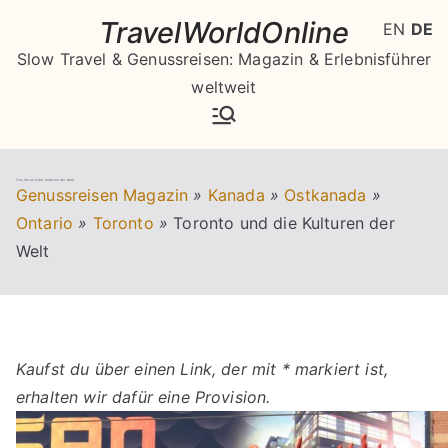
Zum
TravelWorldOnline
EN
DE
Inhalt
Slow Travel & Genussreisen: Magazin & Erlebnisführer
springen
weltweit
Toronto und die Kulturen der Welt
Genussreisen Magazin
»
Kanada
»
Ostkanada
»
Ontario
»
Toronto
»
Toronto und die Kulturen der
Welt
Kaufst du über einen Link, der mit * markiert ist,
erhalten wir dafür eine Provision.