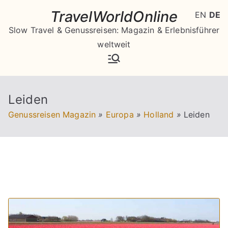
Zum
TravelWorldOnline
EN
DE
Inhalt
Slow Travel & Genussreisen: Magazin & Erlebnisführer
springen
weltweit
Leiden
Genussreisen Magazin
»
Europa
»
Holland
»
Leiden