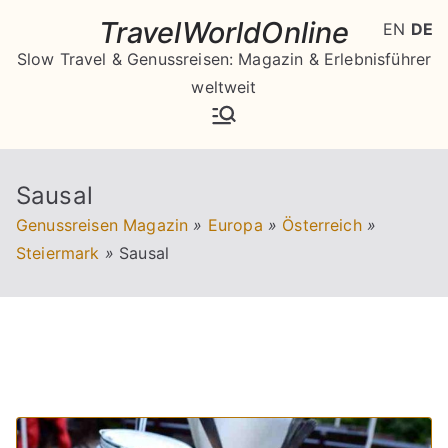
Zum
TravelWorldOnline
EN
DE
Inhalt
Slow Travel & Genussreisen: Magazin & Erlebnisführer
springen
weltweit
Sausal
Genussreisen Magazin
»
Europa
»
Österreich
»
Steiermark
»
Sausal