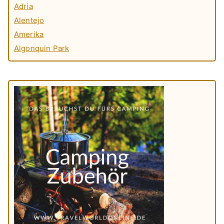
Adria
Alentejo
Amerika
Algonquin Park