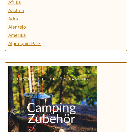
Afrika
Aachen
Adria
Alentejo
Amerika
Algonquin Park