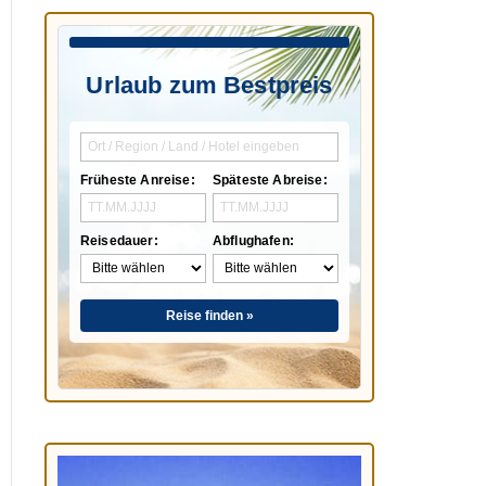
Urlaub zum Bestpreis
Früheste Anreise:
Späteste Abreise:
Reisedauer:
Abflughafen:
Reise finden »