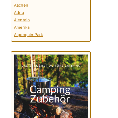
Aachen
Adria
Alentejo
Amerika
Algonquin Park