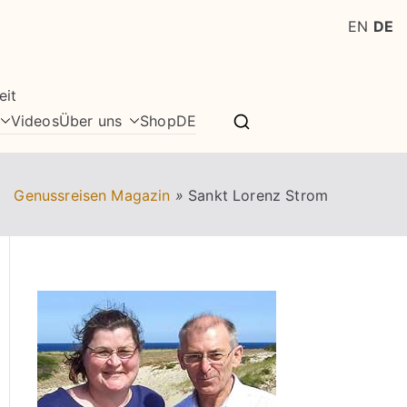
EN
DE
eit
Videos
Über uns
Shop
DE
Genussreisen Magazin
»
Sankt Lorenz Strom