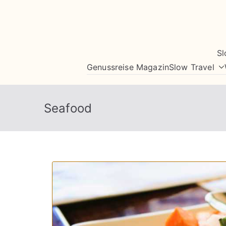
Zum
Inhalt
springen
Sl
Genussreise Magazin
Slow Travel
Seafood