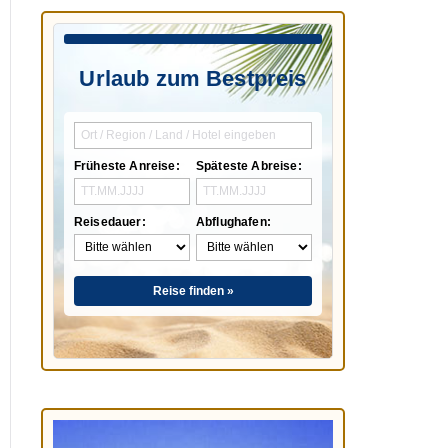
Urlaub zum Bestpreis
Früheste Anreise:
Späteste Abreise:
Reisedauer:
Abflughafen:
Reise finden »