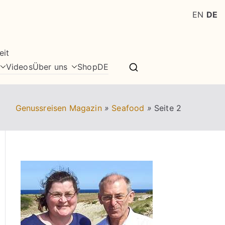
EN
DE
eit
Videos
Über uns
Shop
DE
Genussreisen Magazin
»
Seafood
»
Seite 2