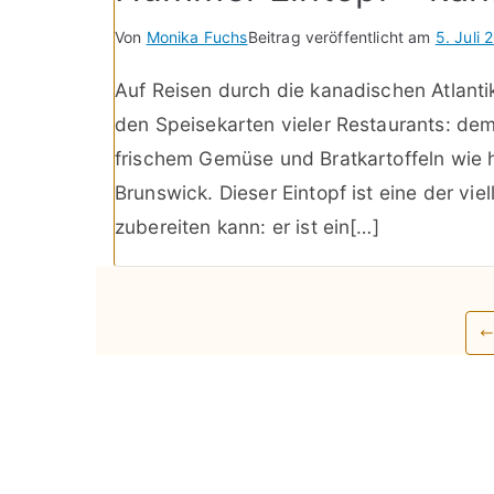
Von
Monika Fuchs
Beitrag veröffentlicht am
5. Juli 
Auf Reisen durch die kanadischen Atlant
den Speisekarten vieler Restaurants: dem
frischem Gemüse und Bratkartoffeln wie h
Brunswick. Dieser Eintopf ist eine der v
zubereiten kann: er ist ein[…]
Seitennummerierung
der
Beiträge