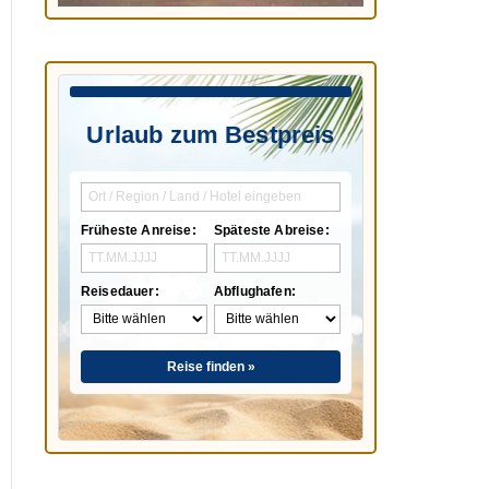
Urlaub zum Bestpreis
Früheste Anreise:
Späteste Abreise:
Reisedauer:
Abflughafen:
Reise finden »