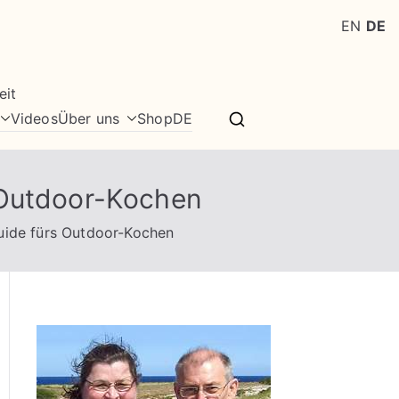
EN
DE
eit
Videos
Über uns
Shop
DE
 Outdoor-Kochen
uide fürs Outdoor-Kochen