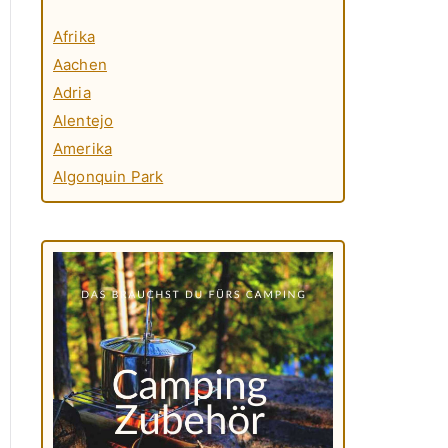
Afrika
Aachen
Adria
Alentejo
Amerika
Algonquin Park