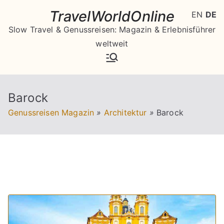
Zum
TravelWorldOnline
EN
DE
Inhalt
Slow Travel & Genussreisen: Magazin & Erlebnisführer
springen
weltweit
Barock
Genussreisen Magazin
»
Architektur
»
Barock