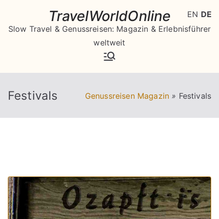
Zum
TravelWorldOnline
EN
DE
Inhalt
Slow Travel & Genussreisen: Magazin & Erlebnisführer
springen
weltweit
Festivals
Genussreisen Magazin
»
Festivals