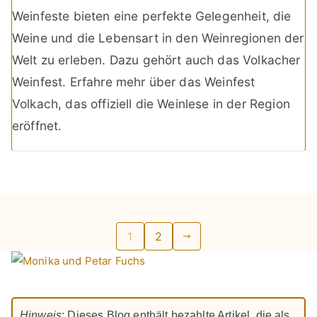
Weinfeste bieten eine perfekte Gelegenheit, die
Weine und die Lebensart in den Weinregionen der
Welt zu erleben. Dazu gehört auch das Volkacher
Weinfest. Erfahre mehr über das Weinfest
Volkach, das offiziell die Weinlese in der Region
eröffnet.
Seitennummerierung
1
2
der
Beiträge
Hinweis
: Dieses Blog enthält bezahlte Artikel, die als