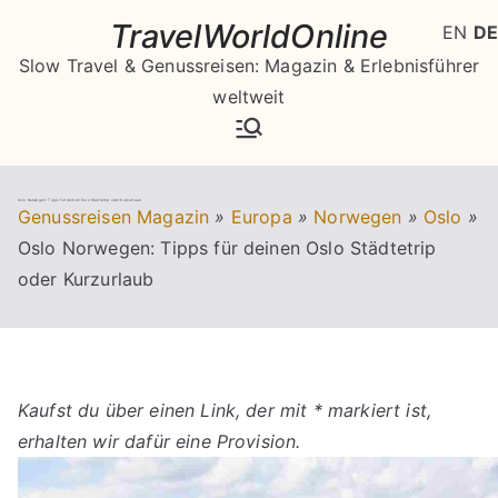
Zum
TravelWorldOnline
EN
DE
Inhalt
Slow Travel & Genussreisen: Magazin & Erlebnisführer
springen
weltweit
Oslo Norwegen: Tipps für deinen Oslo Städtetrip oder Kurzurlaub
Genussreisen Magazin
»
Europa
»
Norwegen
»
Oslo
»
Oslo Norwegen: Tipps für deinen Oslo Städtetrip
oder Kurzurlaub
Kaufst du über einen Link, der mit * markiert ist,
erhalten wir dafür eine Provision.