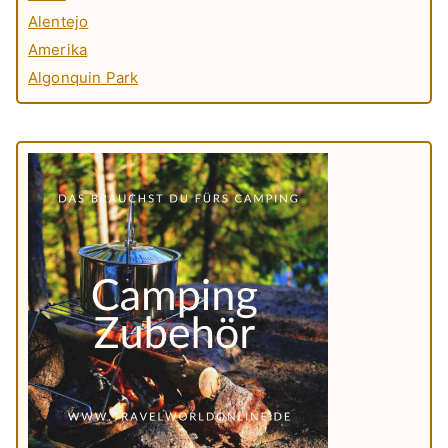
Alentejo
Amerika
Algonquin Park