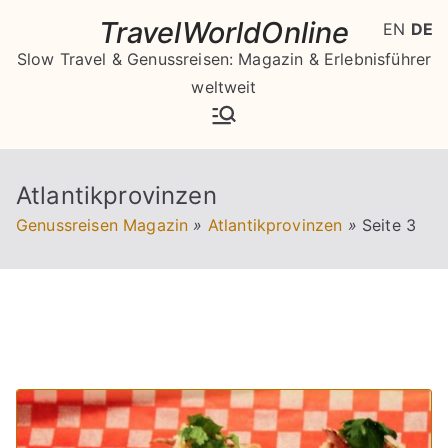
Zum
TravelWorldOnline
EN
DE
Inhalt
Slow Travel & Genussreisen: Magazin & Erlebnisführer
springen
weltweit
Atlantikprovinzen
Genussreisen Magazin
»
Atlantikprovinzen
»
Seite 3