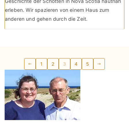
Geschichte der Schotten in Nova Scotia hautnah
erleben. Wir spazieren von einem Haus zum
anderen und gehen durch die Zeit.
Seitennummerierung
1
2
3
4
5
der
Beiträge