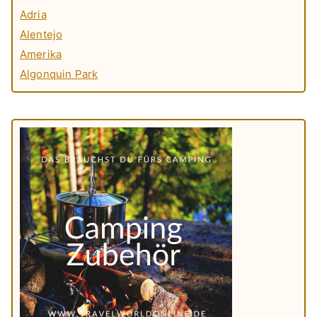
Adria
Alentejo
Amerika
Algonquin Park