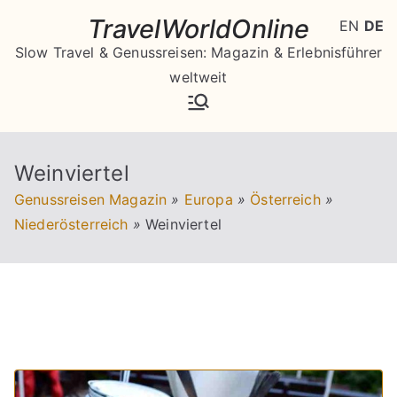
Zum
TravelWorldOnline
EN
DE
Inhalt
Slow Travel & Genussreisen: Magazin & Erlebnisführer
springen
weltweit
Weinviertel
Genussreisen Magazin
»
Europa
»
Österreich
»
Niederösterreich
»
Weinviertel