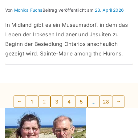
Von
Monika Fuchs
Beitrag veröffentlicht am
23. April 2026
In Midland gibt es ein Museumsdorf, in dem das
Leben der Irokesen Indianer und Jesuiten zu
Beginn der Besiedlung Ontarios anschaulich
gezeigt wird: Sainte-Marie among the Hurons.
Seitennummerierung
1
2
3
4
5
…
28
der
Beiträge