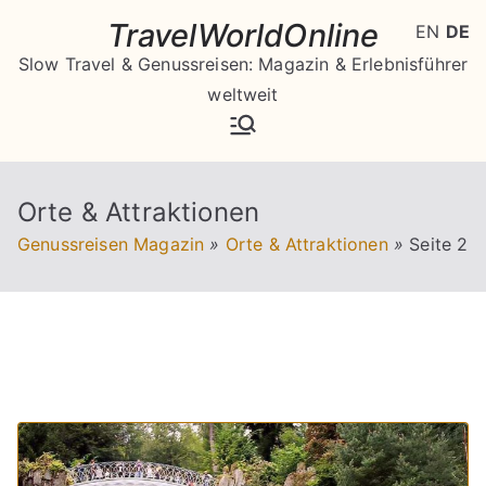
Zum
TravelWorldOnline
EN
DE
Inhalt
Slow Travel & Genussreisen: Magazin & Erlebnisführer
springen
weltweit
Orte & Attraktionen
Genussreisen Magazin
»
Orte & Attraktionen
»
Seite 2