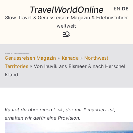
Zum
TravelWorldOnline
EN
DE
Inhalt
Slow Travel & Genussreisen: Magazin & Erlebnisführer
springen
weltweit
Von Inuvik ans Eismeer & nach Herschel Island
Genussreisen Magazin
»
Kanada
»
Northwest
Territories
»
Von Inuvik ans Eismeer & nach Herschel
Island
Kaufst du über einen Link, der mit * markiert ist,
erhalten wir dafür eine Provision.