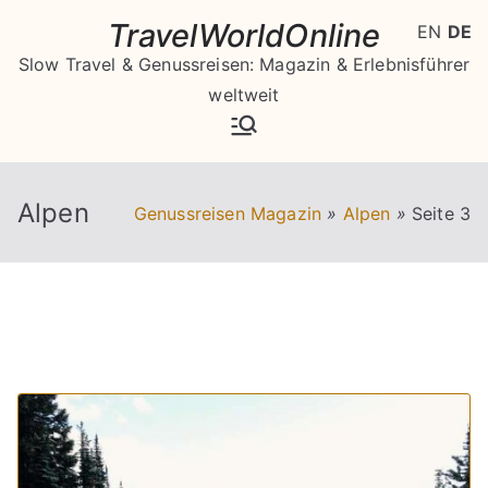
Zum
TravelWorldOnline
EN
DE
Inhalt
Slow Travel & Genussreisen: Magazin & Erlebnisführer
springen
weltweit
Alpen
Genussreisen Magazin
»
Alpen
»
Seite 3