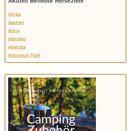
Aktuell Beliebte Reiseziele
Afrika
Aachen
Adria
Alentejo
Amerika
Algonquin Park