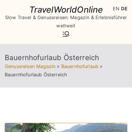
Zum
TravelWorldOnline
EN
DE
Inhalt
Slow Travel & Genussreisen: Magazin & Erlebnisführer
springen
weltweit
Bauernhofurlaub Österreich
Genussreisen Magazin
»
Bauernhofurlaub
»
Bauernhofurlaub Österreich