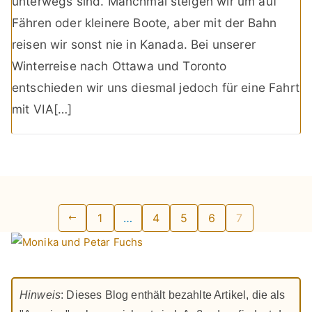
unterwegs sind. Manchmal steigen wir um auf
Fähren oder kleinere Boote, aber mit der Bahn
reisen wir sonst nie in Kanada. Bei unserer
Winterreise nach Ottawa und Toronto
entschieden wir uns diesmal jedoch für eine Fahrt
mit VIA[…]
Seitennummerierung
1
…
4
5
6
7
der
Beiträge
Hinweis
: Dieses Blog enthält bezahlte Artikel, die als