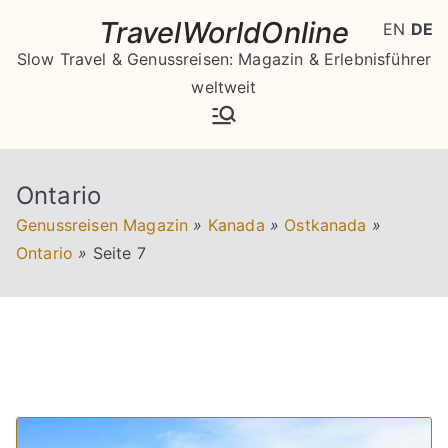
Zum
TravelWorldOnline
EN
DE
Inhalt
Slow Travel & Genussreisen: Magazin & Erlebnisführer
springen
weltweit
Ontario
Genussreisen Magazin
»
Kanada
»
Ostkanada
»
Ontario
»
Seite 7