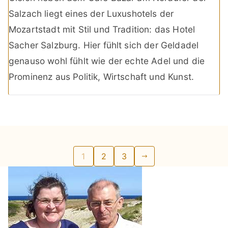
Salzach liegt eines der Luxushotels der
Mozartstadt mit Stil und Tradition: das Hotel
Sacher Salzburg. Hier fühlt sich der Geldadel
genauso wohl fühlt wie der echte Adel und die
Prominenz aus Politik, Wirtschaft und Kunst.
Seitennummerierung
1
2
3
der
Beiträge