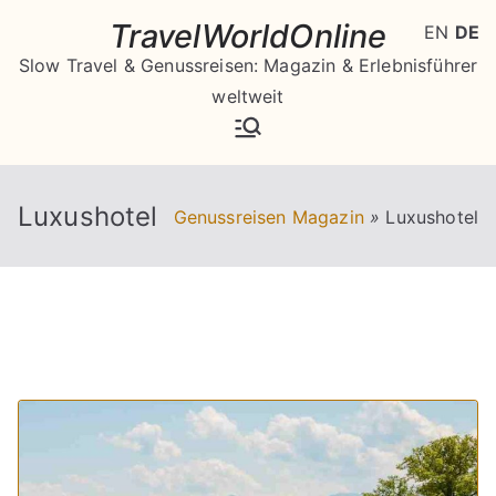
Zum
TravelWorldOnline
EN
DE
Inhalt
Slow Travel & Genussreisen: Magazin & Erlebnisführer
springen
weltweit
Luxushotel
Genussreisen Magazin
»
Luxushotel