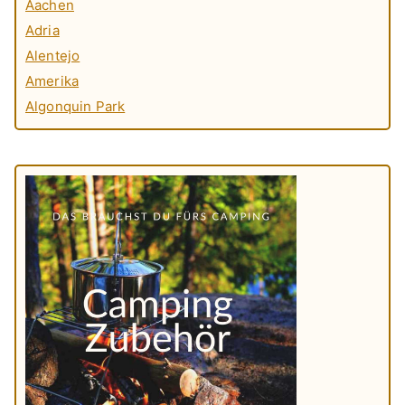
Aachen
Adria
Alentejo
Amerika
Algonquin Park