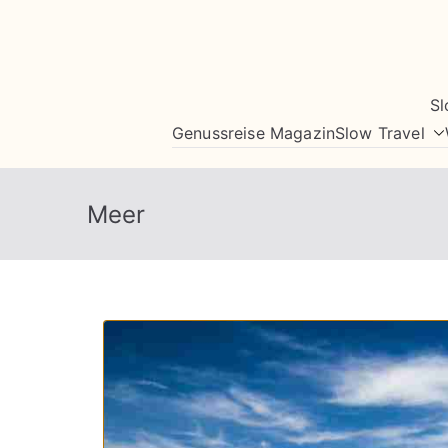
Zum
Inhalt
springen
Sl
Genussreise Magazin
Slow Travel
Meer