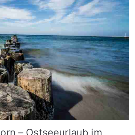
orn – Ostseeurlaub im