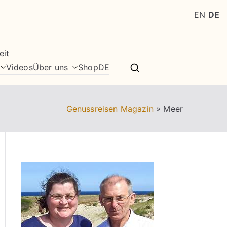
EN
DE
eit
Videos
Über uns
Shop
DE
Genussreisen Magazin
»
Meer