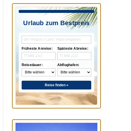
Urlaub zum Bestpreis
Früheste Anreise:
Späteste Abreise:
Reisedauer:
Abflughafen:
Reise finden »