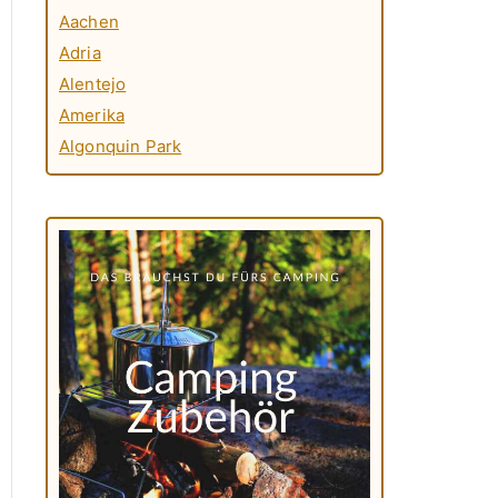
Aachen
Adria
Alentejo
Amerika
Algonquin Park