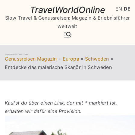
Zum
TravelWorldOnline
EN
DE
Inhalt
Slow Travel & Genussreisen: Magazin & Erlebnisführer
springen
weltweit
Entdecke das malerische Skanör in Schweden
Genussreisen Magazin
»
Europa
»
Schweden
»
Entdecke das malerische Skanör in Schweden
Kaufst du über einen Link, der mit * markiert ist,
erhalten wir dafür eine Provision.