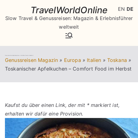
Zum
TravelWorldOnline
EN
DE
Inhalt
Slow Travel & Genussreisen: Magazin & Erlebnisführer
springen
weltweit
Toskanischer Apfelkuchen – Comfort Food im Herbst
Genussreisen Magazin
»
Europa
»
Italien
»
Toskana
»
Toskanischer Apfelkuchen – Comfort Food im Herbst
Kaufst du über einen Link, der mit * markiert ist,
erhalten wir dafür eine Provision.