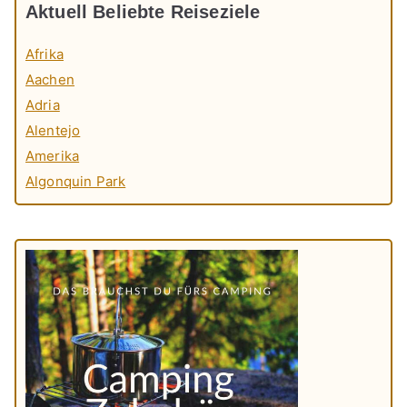
Aktuell Beliebte Reiseziele
Afrika
Aachen
Adria
Alentejo
Amerika
Algonquin Park