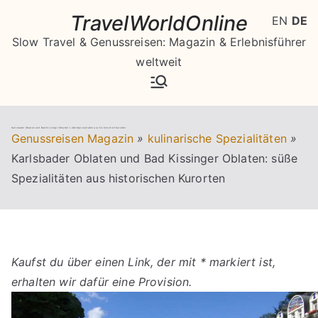
Zum
TravelWorldOnline
EN
DE
Inhalt
Slow Travel & Genussreisen: Magazin & Erlebnisführer
springen
weltweit
Karlsbader Oblaten und Bad Kissinger Oblaten: süße Spezialitäten aus historischen Kurorten
Genussreisen Magazin
»
kulinarische Spezialitäten
»
Karlsbader Oblaten und Bad Kissinger Oblaten: süße
Spezialitäten aus historischen Kurorten
Kaufst du über einen Link, der mit * markiert ist,
erhalten wir dafür eine Provision.