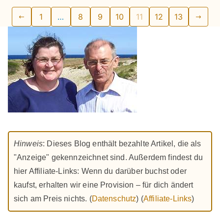
Seitennummerierung
1
…
8
9
10
11
12
13
der
Beiträge
Hinweis
: Dieses Blog enthält bezahlte Artikel, die als
"Anzeige" gekennzeichnet sind. Außerdem findest du
hier Affiliate-Links: Wenn du darüber buchst oder
kaufst, erhalten wir eine Provision – für dich ändert
sich am Preis nichts. (
Datenschutz
) (
Affiliate-Links
)