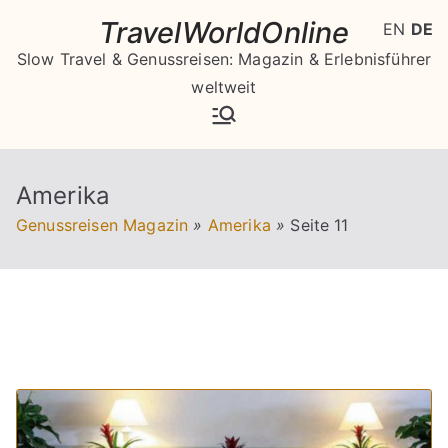
Zum
TravelWorldOnline
EN
DE
Inhalt
Slow Travel & Genussreisen: Magazin & Erlebnisführer
springen
weltweit
Amerika
Genussreisen Magazin
»
Amerika
»
Seite 11