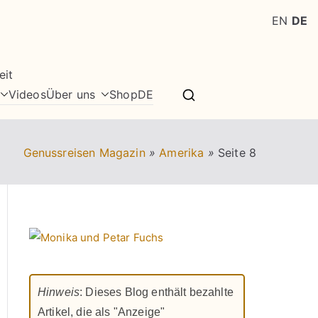
EN
DE
eit
Videos
Über uns
Shop
DE
Genussreisen Magazin
»
Amerika
»
Seite 8
Hinweis
: Dieses Blog enthält bezahlte
Artikel, die als "Anzeige"