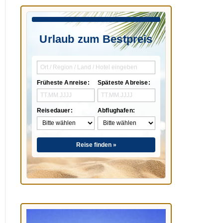
Urlaub zum Bestpreis
Früheste Anreise:
Späteste Abreise:
Reisedauer:
Abflughafen:
Reise finden »