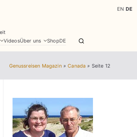
EN
DE
eit
Videos
Über uns
Shop
DE
Genussreisen Magazin
»
Canada
»
Seite 12