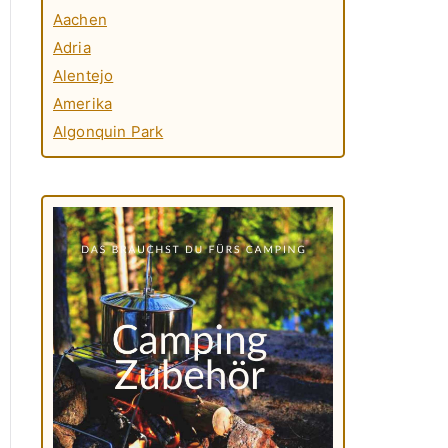
Aachen
Adria
Alentejo
Amerika
Algonquin Park