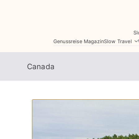
Zum
Inhalt
springen
Sl
Genussreise Magazin
Slow Travel
Canada