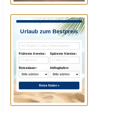
Urlaub zum Bestpreis
Früheste Anreise:
Späteste Abreise:
Reisedauer:
Abflughafen:
Reise finden »