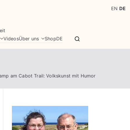
EN
DE
eit
Videos
Über uns
Shop
DE
amp am Cabot Trail: Volkskunst mit Humor