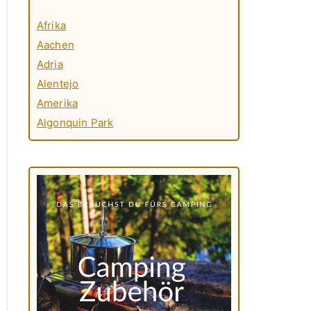
Afrika
Aachen
Adria
Alentejo
Amerika
Algonquin Park