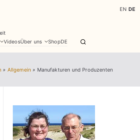
EN
DE
eit
Videos
Über uns
Shop
DE
n
»
Allgemein
»
Manufakturen und Produzenten