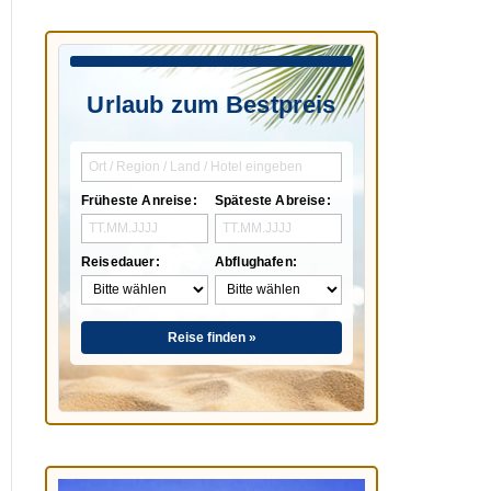
Urlaub zum Bestpreis
Früheste Anreise:
Späteste Abreise:
Reisedauer:
Abflughafen:
Reise finden »