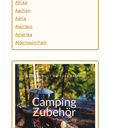
Afrika
Aachen
Adria
Alentejo
Amerika
Algonquin Park