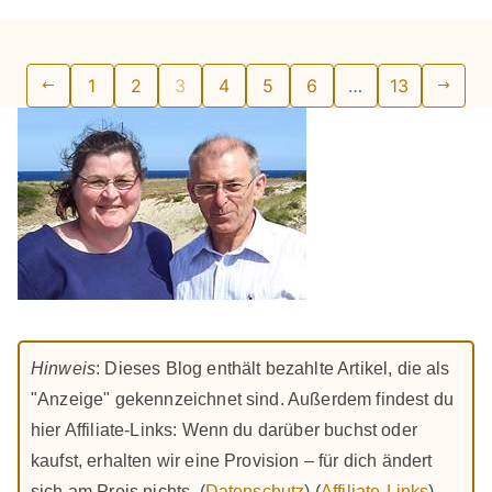
Seitennummerierung
1
2
3
4
5
6
…
13
der
Beiträge
Hinweis
: Dieses Blog enthält bezahlte Artikel, die als
"Anzeige" gekennzeichnet sind. Außerdem findest du
hier Affiliate-Links: Wenn du darüber buchst oder
kaufst, erhalten wir eine Provision – für dich ändert
sich am Preis nichts. (
Datenschutz
) (
Affiliate-Links
)