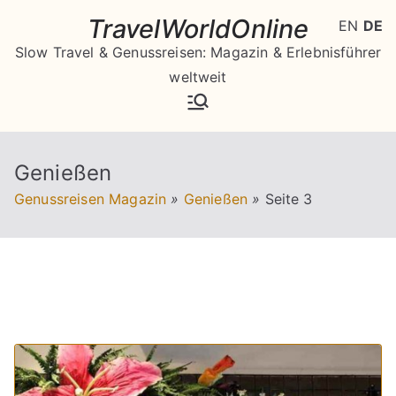
Zum
TravelWorldOnline
EN
DE
Inhalt
Slow Travel & Genussreisen: Magazin & Erlebnisführer
springen
weltweit
Genießen
Genussreisen Magazin
»
Genießen
»
Seite 3