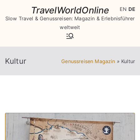
Zum
TravelWorldOnline
EN
DE
Inhalt
Slow Travel & Genussreisen: Magazin & Erlebnisführer
springen
weltweit
Kultur
Genussreisen Magazin
»
Kultur