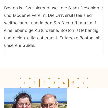
Boston ist faszinierend, weil die Stadt Geschichte
und Moderne vereint. Die Universitäten sind
weltbekannt, und in den Straßen trifft man auf
eine lebendige Kulturszene. Boston ist lebendig
und gleichzeitig entspannt. Entdecke Boston mit
unserem Guide.
Seitennummerierung
1
2
3
4
5
der
Beiträge