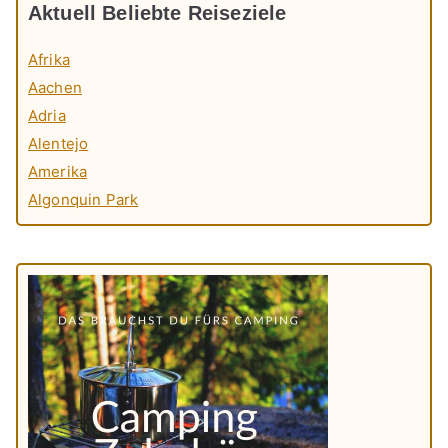
Aktuell Beliebte Reiseziele
Afrika
Aachen
Adria
Alentejo
Amerika
Algonquin Park