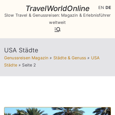
Zum
TravelWorldOnline
EN
DE
Inhalt
Slow Travel & Genussreisen: Magazin & Erlebnisführer
springen
weltweit
USA Städte
Genussreisen Magazin
»
Städte & Genuss
»
USA
Städte
»
Seite 2