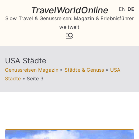
Zum
TravelWorldOnline
EN
DE
Inhalt
Slow Travel & Genussreisen: Magazin & Erlebnisführer
springen
weltweit
USA Städte
Genussreisen Magazin
»
Städte & Genuss
»
USA
Städte
»
Seite 3