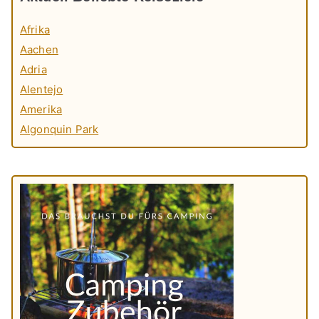
Afrika
Aachen
Adria
Alentejo
Amerika
Algonquin Park