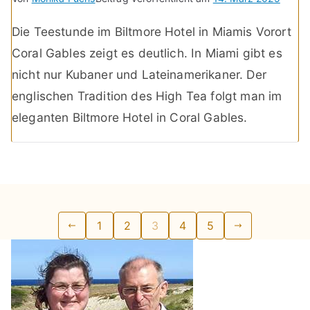
Die Teestunde im Biltmore Hotel in Miamis Vorort
Coral Gables zeigt es deutlich. In Miami gibt es
nicht nur Kubaner und Lateinamerikaner. Der
englischen Tradition des High Tea folgt man im
eleganten Biltmore Hotel in Coral Gables.
Seitennummerierung
1
2
3
4
5
der
Beiträge