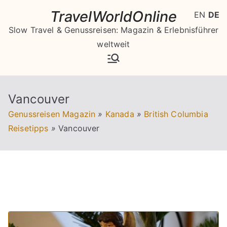
Zum
TravelWorldOnline
EN
DE
Inhalt
Slow Travel & Genussreisen: Magazin & Erlebnisführer
springen
weltweit
Vancouver
Genussreisen Magazin
»
Kanada
»
British Columbia
Reisetipps
»
Vancouver