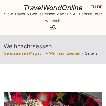
Zum
TravelWorldOnline
EN
DE
Inhalt
Slow Travel & Genussreisen: Magazin & Erlebnisführer
springen
weltweit
Weihnachtsessen
Genussreisen Magazin
»
Weihnachtsessen
»
Seite 2