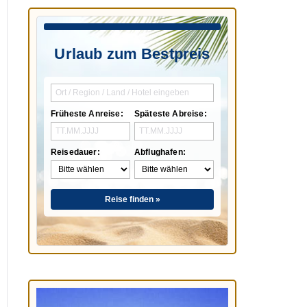
Urlaub zum Bestpreis
Früheste Anreise:
Späteste Abreise:
Reisedauer:
Abflughafen:
Reise finden »