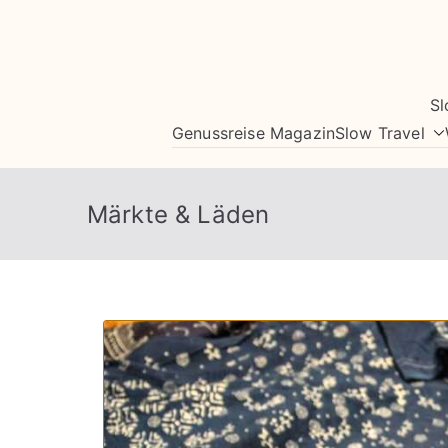
Zum
Inhalt
springen
Sl
Genussreise Magazin
Slow Travel
Märkte & Läden