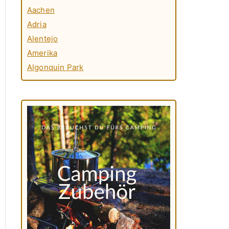
Aachen
Adria
Alentejo
Amerika
Algonquin Park