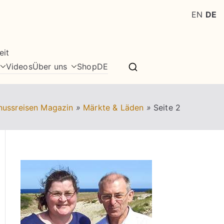
EN
DE
eit
Videos
Über uns
Shop
DE
nussreisen Magazin
»
Märkte & Läden
»
Seite 2