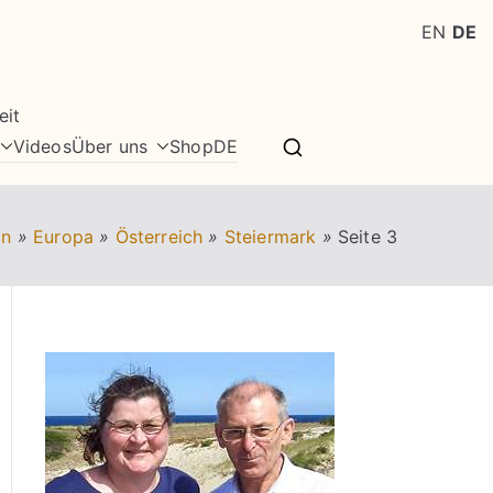
EN
DE
eit
Videos
Über uns
Shop
DE
in
»
Europa
»
Österreich
»
Steiermark
»
Seite 3