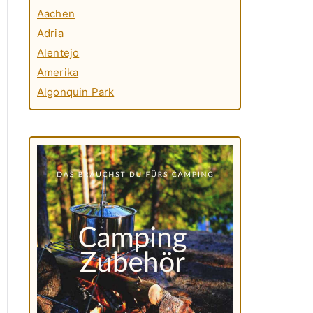
Aachen
Adria
Alentejo
Amerika
Algonquin Park